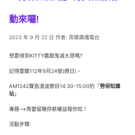
動來囉!
2023 年 9 月 22 日
作者:
燕聲廣播電台
想要得到KITTY醬跟鬼滅大哥嗎?
記得要聽112年9月24號(週日)，
AM1242寶島漫波節目14:30-15:00的「
勞保知識
站
」
專題–>育嬰留職停薪權益報你知！
活動步驟: