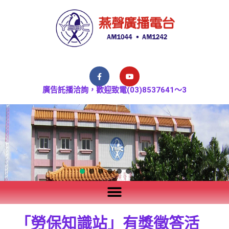
廣告託播洽詢，歡迎致電(03)8537641～3
「勞保知識站」有獎徵答活