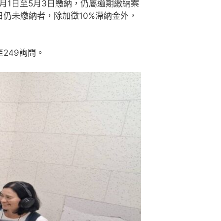
在5月1日至5月3日繳納，仍屬逾期繳納案
日仍未繳納者，除加徵10%滯納金外，
至249詢問。