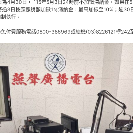
日為4月30日， 115年5月3日24時前不加徵滯納金，如果
逾3日按應繳稅額加徵1﹪滯納金，最高加徵至10%；逾30
強制執行。
服務電話0800-386969或總機(03)8226121轉242