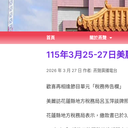
首頁
關於燕聲
115年3月25-27
2026 年 3 月 27 日
作者:
燕聲廣播電台
歡喜再相逢節目單元「稅務佈告欄」
美麗訪花蓮縣地方稅務局呂玉萍談牌
花蓮縣地方稅務局表示，繳款書已於3月