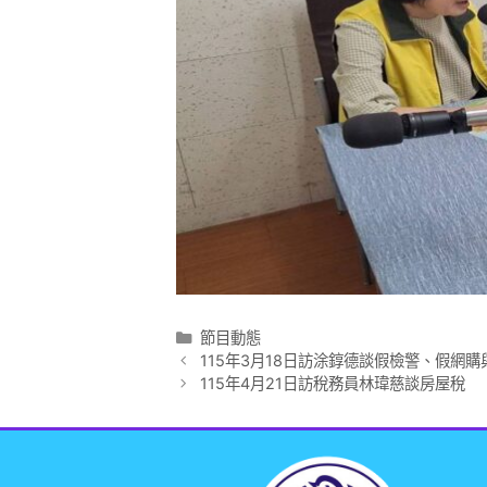
節目動態
115年3月18日訪涂錞德談假檢警、假網購
115年4月21日訪稅務員林瑋慈談房屋稅