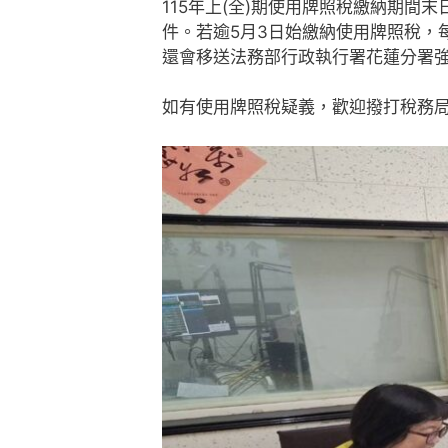
115年上(全)期使用牌照稅繳納期間末
件。若逾5月3日始繳納使用牌照稅，每
還會移送法務部行政執行署花蓮分署
如有使用牌照稅疑義，歡迎撥打稅務局免付費