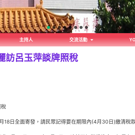
主持人
交流活動
Y
日美麗訪呂玉萍談牌照稅
照稅
18日全面寄發，請民眾記得要在期限內(4月30日)繳清稅