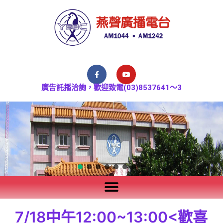
廣告託播洽詢，歡迎致電(03)8537641～3
7/18中午12:00~13:00<歡喜