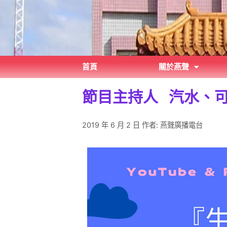
首頁
關於燕聲
節目主持人 汽水、
2019 年 6 月 2 日
作者:
燕聲廣播電台