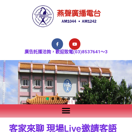
廣告託播洽詢，歡迎致電(03)8537641～3
客家來聊 現場Live邀請客語