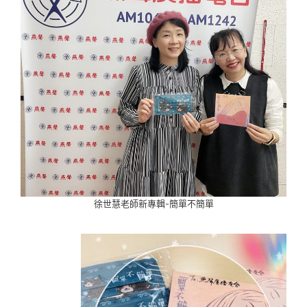
徐世慧老師新專輯-簡單不簡單