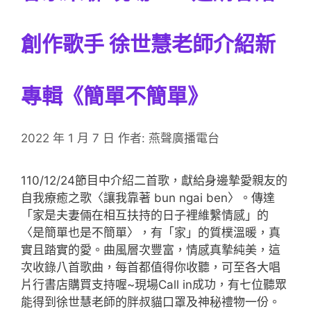
創作歌手 徐世慧老師介紹新
專輯《簡單不簡單》
2022 年 1 月 7 日
作者:
燕聲廣播電台
110/12/24節目中介紹二首歌，獻給身邊摯愛親友的
自我療癒之歌〈讓我靠著 bun ngai ben〉。傳達
「家是夫妻倆在相互扶持的日子裡維繫情感」的
〈是簡單也是不簡單〉，有「家」的質樸溫暖，真
實且踏實的愛。曲風層次豐富，情感真摯純美，這
次收錄八首歌曲，每首都值得你收聽，可至各大唱
片行書店購買支持喔~現場Call in成功，有七位聽眾
能得到徐世慧老師的胖叔貓口罩及神秘禮物一份。