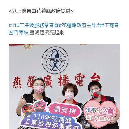
<以上廣告由花蓮縣政府提供>
#110工業及服務業普查
#花蓮縣政府主計處
#工商普
查鬥陣來
,臺灣經濟亮起來