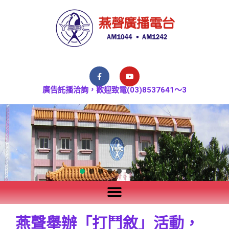
廣告託播洽詢，歡迎致電(03)8537641～3
燕聲舉辦「打鬥敘」活動，