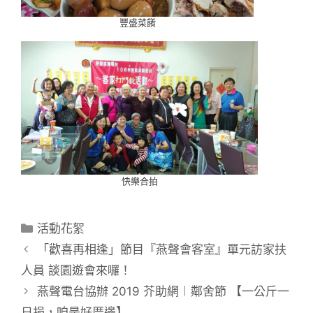
豐盛菜餚
快樂合拍
活動花絮
「歡喜再相逢」節目『燕聲會客室』單元訪家扶
人員 談園遊會來囉！
燕聲電台協辦 2019 芥助網︱鄰舍節 【一公斤一
日捐，咱是好厝邊】