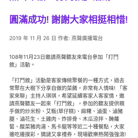
圓滿成功! 謝謝大家相挺相惜!
2019 年 11 月 26 日
作者:
燕聲廣播電台
108年11月23日邀請燕聲聽友來電台參加「打鬥
敘」活動。
「打鬥敘」活動是客家傳統聚餐的一種方式，過去
常聚在大樹下分享自做的菜餚，非常有人情味! 「客
家來聊」主持人琪琪，希望延續客家人客家情，邀
請燕聲聽友一起來「打鬥敘」，參加的聽友提供親
手做的炒米粉、艾粄(草仔糕)、麻糬、滷蛋、滷豬
腿、滷花生、土雞肉、炸排骨、木瓜涼拌、醃蘿
蔔、酸菜豬肉湯、馬卡龍等等近二十種餐點，大家
邊吃邊摸彩，猜謎又拿禮券，現場歡樂熱鬧強強滾!