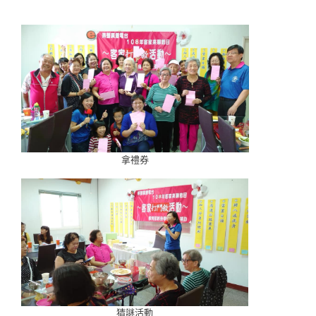
拿禮券
猜謎活動